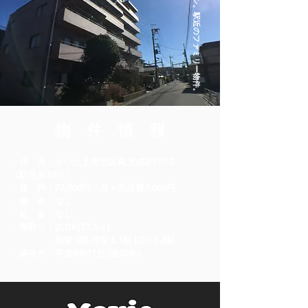
敷金・礼金ナシ。駅近のファミリー物件。
物 件 情 報
・住 所：さいたま市北区東大成2-717-3
（駅徒歩10分）
・賃 料：72,000円／月＋共益費7,000円
・敷 金：なし
・礼 金：なし
・間取り：2LDK(57.0㎡)
和室 6畳 洋室 6.1帖 LDK 9.8帖
・築年月：平成6年11月 (築25年)