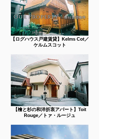
Our Property
弊社管理物件
【ログハウス戸建賃貸】Kelms Cot／
ケルムスコット
【檜と杉の和洋折衷アパート】Toit
Rouge／トァ・ルージュ